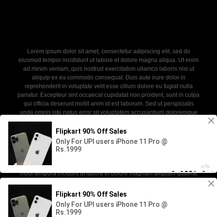
Lorem ipsum dolor sit amet, consectetur adipiscing elit, sed do
eiusmod tempor incididunt ut labore et dolore magna aliqua. Ut enim
ad minim veniam, quis nostrud exercitation ullamco laboris nisi ut
aliquip ex ea commodo consequat. Duis aute irure dolor in
reprehenderit in voluptate velit esse cillum dolore eu fugiat nulla
pariatur. Excepteur sint occaecat cupidatat non proident, sunt in culpa
qui officia deserunt mollit anim id est laborum. Sed ut perspiciatis
unde omnis iste natus error sit voluptatem accusantium doloremque
laudantium, totam rem aperiam, eaque ipsa quae ab illo inventore
veritatis et quasi architecto beatae vitae dicta sunt explicabo. Nemo
enim ipsam voluptatem quia voluptas sit aspernatur aut odit aut fugit,
sed quia consequuntur magni dolores eos qui ratione voluptatem
sequi nesciunt. Neque porro quisquam est, qui dolorem ipsum quia
dolor sit amet, consectetur, adipisci velit, sed quia non numquam eius
modi tempora incidunt ut labore et dolore magnam aliquam quaerat
voluptatem.