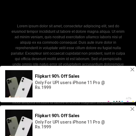
Lorem ipsum dolor sit amet, consectetur adipiscing elit, sed do
eiusmod tempor incididunt ut labore et dolore magna aliqua. Ut enim
ad minim veniam, quis nostrud exercitation ullamco laboris nisi ut
aliquip ex ea commodo consequat. Duis aute irure dolor in
reprehenderit in voluptate velit esse cillum dolore eu fugiat nulla
pariatur. Excepteur sint occaecat cupidatat non proident, sunt in culpa
qui officia deserunt mollit anim id est laborum. Sed ut perspiciatis
unde omnis iste natus error sit voluptatem accusantium doloremque
laudantium, totam rem aperiam, eaque ipsa quae ab illo inventore
veritatis et quasi architecto beatae vitae dicta sunt explicabo. Nemo
enim ipsam voluptatem quia voluptas sit aspernatur aut odit aut fugit,
sed quia consequuntur magni dolores eos qui ratione voluptatem
sequi nesciunt. Neque porro quisquam est, qui dolorem ipsum quia
dolor sit amet, consectetur, adipisci velit, sed quia non numquam eius
modi tempora incidunt ut labore et dolore magnam aliquam quaerat
voluptatem.
2026 - newdoll. All rights reserved. Powered by WP-Script.com