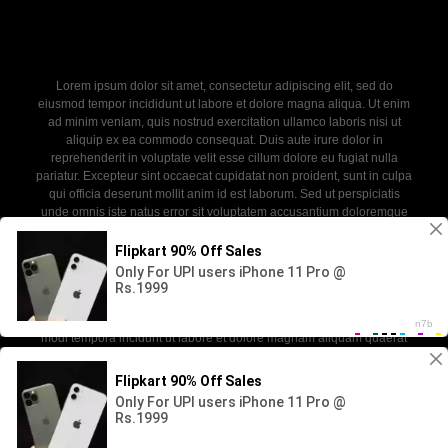
Lorem ipsum dolor sit amet, consectetur adipiscing elit, sed do
eiusmod tempor incididunt ut labore et dolore magna aliqua. Ut enim
ad minim veniam, quis nostrud exercitation ullamco laboris nisi ut
aliquip ex ea commodo consequat. Duis aute irure dolor in
reprehenderit in voluptate velit esse cillum dolore eu fugiat nulla
pariatur. Excepteur sint occaecat cupidatat non proident, sunt in culpa
qui officia deserunt mollit anim id est laborum. Sed ut perspiciatis
unde omnis iste natus error sit voluptatem accusantium doloremque
laudantium, totam rem aperiam, eaque ipsa quae ab illo inventore
veritatis et quasi architecto beatae vitae dicta sunt explicabo. Nemo
enim ipsam voluptatem quia voluptas sit aspernatur aut odit aut fugit,
sed quia consequuntur magni dolores eos qui ratione voluptatem
sequi nesciunt. Neque porro quisquam est, qui dolorem ipsum quia
dolor sit amet, consectetur, adipisci velit, sed quia non numquam eius
modi tempora incidunt ut labore et dolore magnam aliquam quaerat
voluptatem.
2026 - newdoll. All rights reserved. Powered by WP-Script.com