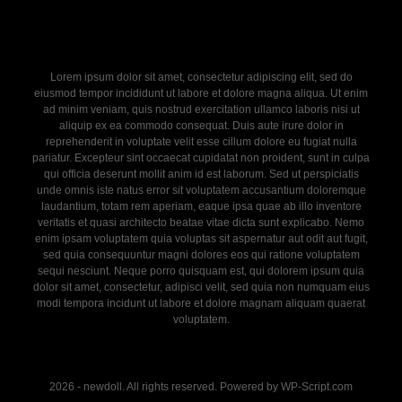
Lorem ipsum dolor sit amet, consectetur adipiscing elit, sed do
eiusmod tempor incididunt ut labore et dolore magna aliqua. Ut enim
ad minim veniam, quis nostrud exercitation ullamco laboris nisi ut
aliquip ex ea commodo consequat. Duis aute irure dolor in
reprehenderit in voluptate velit esse cillum dolore eu fugiat nulla
pariatur. Excepteur sint occaecat cupidatat non proident, sunt in culpa
qui officia deserunt mollit anim id est laborum. Sed ut perspiciatis
unde omnis iste natus error sit voluptatem accusantium doloremque
laudantium, totam rem aperiam, eaque ipsa quae ab illo inventore
veritatis et quasi architecto beatae vitae dicta sunt explicabo. Nemo
enim ipsam voluptatem quia voluptas sit aspernatur aut odit aut fugit,
sed quia consequuntur magni dolores eos qui ratione voluptatem
sequi nesciunt. Neque porro quisquam est, qui dolorem ipsum quia
dolor sit amet, consectetur, adipisci velit, sed quia non numquam eius
modi tempora incidunt ut labore et dolore magnam aliquam quaerat
voluptatem.
2026 - newdoll. All rights reserved. Powered by WP-Script.com