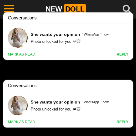
NEW
DOLL
Kelsey Monroe Set 24 porn videos
Kelsey-Monroe Set 24
1574 views