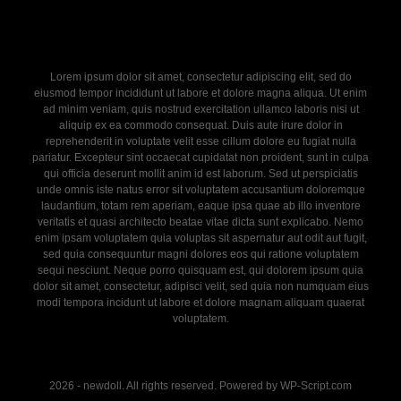
Lorem ipsum dolor sit amet, consectetur adipiscing elit, sed do
eiusmod tempor incididunt ut labore et dolore magna aliqua. Ut enim
ad minim veniam, quis nostrud exercitation ullamco laboris nisi ut
aliquip ex ea commodo consequat. Duis aute irure dolor in
reprehenderit in voluptate velit esse cillum dolore eu fugiat nulla
pariatur. Excepteur sint occaecat cupidatat non proident, sunt in culpa
qui officia deserunt mollit anim id est laborum. Sed ut perspiciatis
unde omnis iste natus error sit voluptatem accusantium doloremque
laudantium, totam rem aperiam, eaque ipsa quae ab illo inventore
veritatis et quasi architecto beatae vitae dicta sunt explicabo. Nemo
enim ipsam voluptatem quia voluptas sit aspernatur aut odit aut fugit,
sed quia consequuntur magni dolores eos qui ratione voluptatem
sequi nesciunt. Neque porro quisquam est, qui dolorem ipsum quia
dolor sit amet, consectetur, adipisci velit, sed quia non numquam eius
modi tempora incidunt ut labore et dolore magnam aliquam quaerat
voluptatem.
2026 - newdoll. All rights reserved. Powered by WP-Script.com