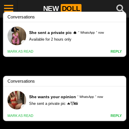
NEW
DOLL
Anjuta porn videos
TokyoDoll Anjuta A Set 003 B
3875 views