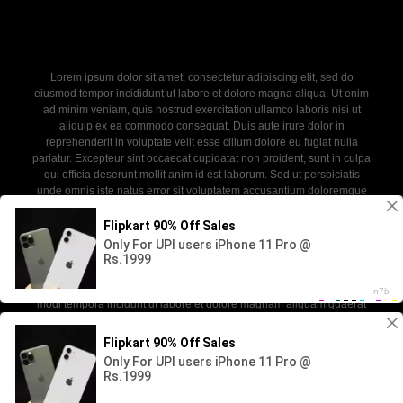
Lorem ipsum dolor sit amet, consectetur adipiscing elit, sed do
eiusmod tempor incididunt ut labore et dolore magna aliqua. Ut enim
ad minim veniam, quis nostrud exercitation ullamco laboris nisi ut
aliquip ex ea commodo consequat. Duis aute irure dolor in
reprehenderit in voluptate velit esse cillum dolore eu fugiat nulla
pariatur. Excepteur sint occaecat cupidatat non proident, sunt in culpa
qui officia deserunt mollit anim id est laborum. Sed ut perspiciatis
unde omnis iste natus error sit voluptatem accusantium doloremque
laudantium, totam rem aperiam, eaque ipsa quae ab illo inventore
veritatis et quasi architecto beatae vitae dicta sunt explicabo. Nemo
enim ipsam voluptatem quia voluptas sit aspernatur aut odit aut fugit,
sed quia consequuntur magni dolores eos qui ratione voluptatem
sequi nesciunt. Neque porro quisquam est, qui dolorem ipsum quia
dolor sit amet, consectetur, adipisci velit, sed quia non numquam eius
modi tempora incidunt ut labore et dolore magnam aliquam quaerat
voluptatem.
2026 - newdoll. All rights reserved. Powered by WP-Script.com