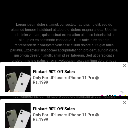
Lorem ipsum dolor sit amet, consectetur adipiscing elit, sed do
eiusmod tempor incididunt ut labore et dolore magna aliqua. Ut enim
ad minim veniam, quis nostrud exercitation ullamco laboris nisi ut
aliquip ex ea commodo consequat. Duis aute irure dolor in
reprehenderit in voluptate velit esse cillum dolore eu fugiat nulla
pariatur. Excepteur sint occaecat cupidatat non proident, sunt in culpa
qui officia deserunt mollit anim id est laborum. Sed ut perspiciatis
unde omnis iste natus error sit voluptatem accusantium doloremque
laudantium, totam rem aperiam, eaque ipsa quae ab illo inventore
veritatis et quasi architecto beatae vitae dicta sunt explicabo. Nemo
enim ipsam voluptatem quia voluptas sit aspernatur aut odit aut fugit,
sed quia consequuntur magni dolores eos qui ratione voluptatem
sequi nesciunt. Neque porro quisquam est, qui dolorem ipsum quia
dolor sit amet, consectetur, adipisci velit, sed quia non numquam eius
modi tempora incidunt ut labore et dolore magnam aliquam quaerat
voluptatem.
2026 - newdoll. All rights reserved. Powered by WP-Script.com