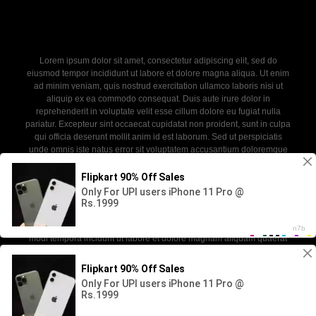
Lorem ipsum dolor sit amet, consectetur adipiscing elit, sed do
eiusmod tempor incididunt ut labore et dolore magna aliqua. Ut enim
ad minim veniam, quis nostrud exercitation ullamco laboris nisi ut
aliquip ex ea commodo consequat. Duis aute irure dolor in
reprehenderit in voluptate velit esse cillum dolore eu fugiat nulla
pariatur. Excepteur sint occaecat cupidatat non proident, sunt in culpa
qui officia deserunt mollit anim id est laborum. Sed ut perspiciatis
unde omnis iste natus error sit voluptatem accusantium doloremque
laudantium, totam rem aperiam, eaque ipsa quae ab illo inventore
veritatis et quasi architecto beatae vitae dicta sunt explicabo. Nemo
enim ipsam voluptatem quia voluptas sit aspernatur aut odit aut fugit,
sed quia consequuntur magni dolores eos qui ratione voluptatem
sequi nesciunt. Neque porro quisquam est, qui dolorem ipsum quia
dolor sit amet, consectetur, adipisci velit, sed quia non numquam eius
modi tempora incidunt ut labore et dolore magnam aliquam quaerat
voluptatem.
2026 - newdoll. All rights reserved. Powered by WP-Script.com